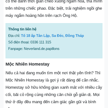
có thể dành thời gian chèo xuồng ngắm hoa, thả mình
trên những chiếc phao. Đặc biệt, trải nghiệm ngồi ghe
máy ngắm hoàng hôn trên rạch Ông Hộ.
Thông tin liên hệ
Địa chỉ:
Tổ 18 ấp Tân Lập, Sa Đéc, Đồng Tháp
Số điện thoại: 0336 111 315
Fanpage: Neverland.de.papillons
Mộc Nhiên Homestay
Nếu cả hai đang muốn tìm một nơi thật yên tĩnh? Thì
Mộc Nhiên Homestay là gợi ý rất đáng để cân nhắc.
Homestay sở hữu không gian xanh mát với nhiều cây
cối, bãi cỏ rộng cùng những căn chòi gỗ giản dị. Mọi
thứ ở đây đều mang đến cảm giác gần gũi và bình