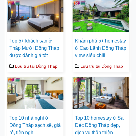
Top 5+ khách sạn ở
Khám phá 5+ homestay
Tháp Mười Đồng Tháp
ở Cao Lãnh Đồng Tháp
được đánh giá tốt
view siêu chill
Lưu trú tại Đồng Tháp
Lưu trú tại Đồng Tháp
Top 10 nhà nghỉ ở
Top 10 homestay ở Sa
Đồng Tháp sạch sẽ, giá
Đéc Đồng Tháp đẹp,
rẻ, tiện nghi
dịch vụ thân thiện