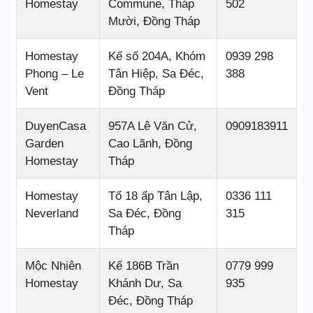
Homestay
Commune, Tháp
502
Mười, Đồng Tháp
Homestay
Kế số 204A, Khóm
0939 298
Phong – Le
Tân Hiệp, Sa Đéc,
388
Vent
Đồng Tháp
DuyenCasa
957A Lê Văn Cử,
0909183911
Garden
Cao Lãnh, Đồng
Homestay
Tháp
Homestay
Tổ 18 ấp Tân Lập,
0336 111
Neverland
Sa Đéc, Đồng
315
Tháp
Mộc Nhiên
Kế 186B Trần
0779 999
Homestay
Khánh Dư, Sa
935
Đéc, Đồng Tháp