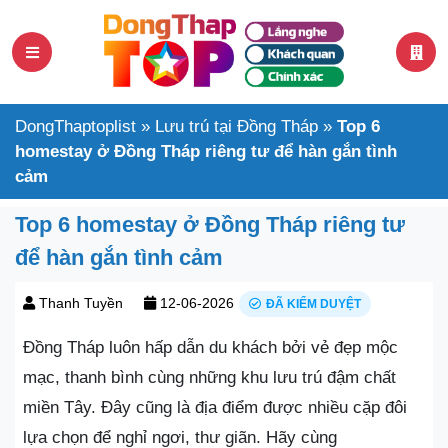
DongThaptoplist
»
Lưu trú tại Đồng Tháp
»
Top 6
homestay ở Đồng Tháp riêng tư để hàn gắn tình
cảm
Top 6 homestay ở Đồng Tháp riêng tư
để hàn gắn tình cảm
Thanh Tuyền
12-06-2026
ĐÃ KIỂM DUYỆT
Đồng Tháp luôn hấp dẫn du khách bởi vẻ đẹp mộc
mạc, thanh bình cùng những khu lưu trú đậm chất
miền Tây. Đây cũng là địa điểm được nhiều cặp đôi
lựa chọn để nghỉ ngơi, thư giãn. Hãy cùng