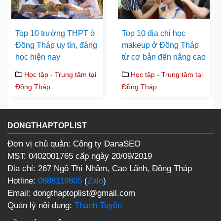
Top 10 trường THPT ở
Top 10 địa chỉ học
Đồng Tháp uy tín, đáng
makeup ở Đồng Tháp
học hiện nay
từ cơ bản đến nâng cao
Học tập - Trung tâm tại
Học tập - Trung tâm tại
Đồng Tháp
Đồng Tháp
DONGTHAPTOPLIST
Đơn vị chủ quản: Công ty DanaSEO
MST: 0402001765 cấp ngày 20/09/2019
Địa chỉ: 267 Ngô Thì Nhậm, Cao Lãnh, Đồng Tháp
Hotline:
0888119805
(
Zalo
)
Email: dongthaptoplist@gmail.com
Quản lý nội dung:
Thanh Tuyền