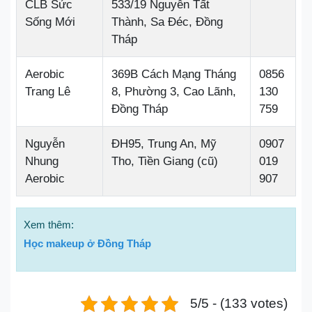
CLB Sức
533/19 Nguyễn Tất
Sống Mới
Thành, Sa Đéc, Đồng
Tháp
Aerobic
369B Cách Mạng Tháng
0856
Trang Lê
8, Phường 3, Cao Lãnh,
130
Đồng Tháp
759
Nguyễn
ĐH95, Trung An, Mỹ
0907
Nhung
Tho, Tiền Giang (cũ)
019
Aerobic
907
Xem thêm:
Học makeup ở Đồng Tháp
5/5 - (133 votes)