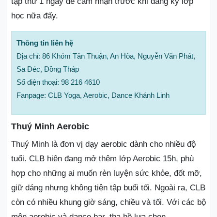
tập thử 1 ngày để cảm nhận trước khi đăng ký lớp
học nữa đấy.
Thông tin liên hệ
Địa chỉ: 86 Khóm Tân Thuận, An Hòa, Nguyễn Văn Phát,
Sa Đéc, Đồng Tháp
Số điện thoại: 98 216 4610
Fanpage: CLB Yoga, Aerobic, Dance Khánh Linh
Thuý Minh Aerobic
Thuý Minh là đơn vị dạy aerobic dành cho nhiều độ
tuổi. CLB hiện đang mở thêm lớp Aerobic 15h, phù
hợp cho những ai muốn rèn luyện sức khỏe, đốt mỡ,
giữ dáng nhưng không tiện tập buổi tối. Ngoài ra, CLB
còn có nhiều khung giờ sáng, chiều và tối. Với các bộ
môn aerobic và dance bar, tha hồ lựa chọn.