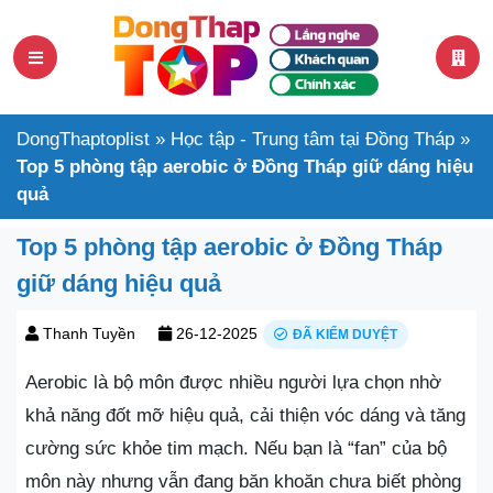
DongThaptoplist
»
Học tập - Trung tâm tại Đồng Tháp
»
Top 5 phòng tập aerobic ở Đồng Tháp giữ dáng hiệu
quả
Top 5 phòng tập aerobic ở Đồng Tháp
giữ dáng hiệu quả
Thanh Tuyền
26-12-2025
ĐÃ KIỂM DUYỆT
Aerobic là bộ môn được nhiều người lựa chọn nhờ
khả năng đốt mỡ hiệu quả, cải thiện vóc dáng và tăng
cường sức khỏe tim mạch. Nếu bạn là “fan” của bộ
môn này nhưng vẫn đang băn khoăn chưa biết phòng