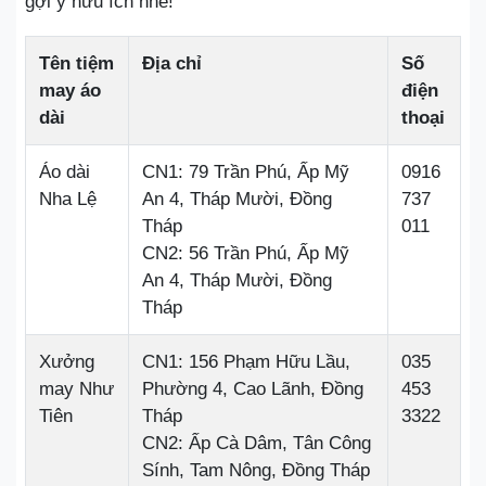
gợi ý hữu ích nhé!
Tên tiệm
Địa chỉ
Số
may áo
điện
dài
thoại
Áo dài
CN1: 79 Trần Phú, Ấp Mỹ
0916
Nha Lệ
An 4, Tháp Mười, Đồng
737
Tháp
011
CN2: 56 Trần Phú, Ấp Mỹ
An 4, Tháp Mười, Đồng
Tháp
Xưởng
CN1: 156 Phạm Hữu Lầu,
035
may Như
Phường 4, Cao Lãnh, Đồng
453
Tiên
Tháp
3322
CN2: Ấp Cà Dâm, Tân Công
Sính, Tam Nông, Đồng Tháp