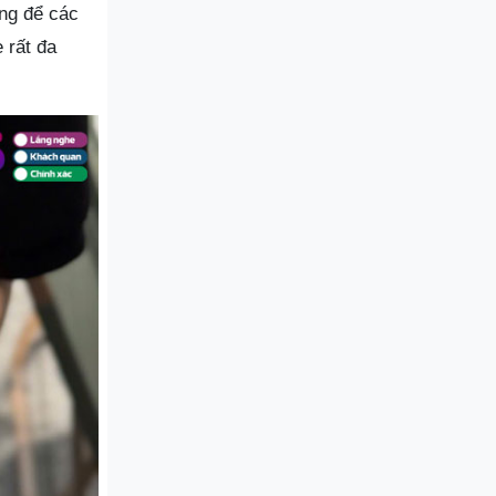
ởng để các
 rất đa