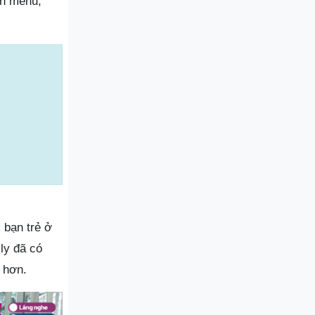
ên menu,
 bạn trẻ ở
 ly đã có
 hơn.