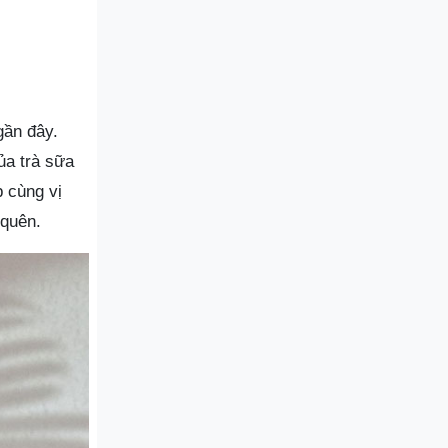
gần đây.
ủa trà sữa
p cùng vị
 quên.