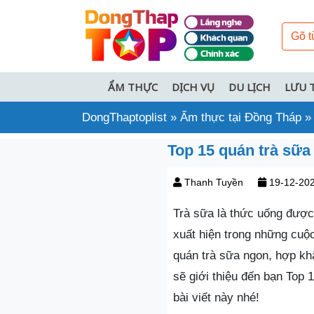
ẨM THỰC
DỊCH VỤ
DU LỊCH
LƯU 
DongThaptoplist
»
Ẩm thực tại Đồng Tháp
Top 15 quán trà sữa
Thanh Tuyền
19-12-20
Trà sữa là thức uống được 
xuất hiện trong những cuộ
quán trà sữa ngon, hợp khẩ
sẽ giới thiệu đến bạn Top 
bài viết này nhé!