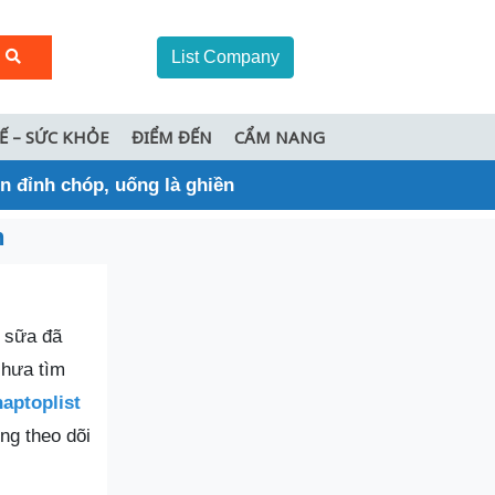
List Company
TẾ – SỨC KHỎE
ĐIỂM ĐẾN
CẨM NANG
n đỉnh chóp, uống là ghiền
n
à sữa đã
chưa tìm
aptoplist
ng theo dõi