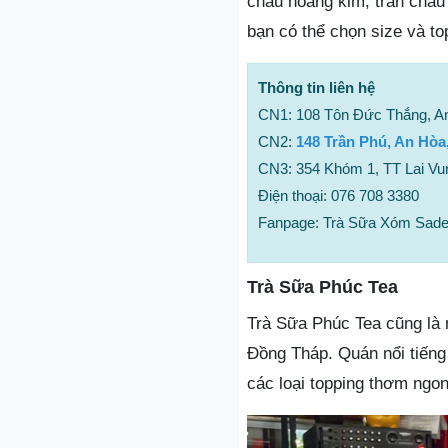
châu hoàng kim, trân châu
bạn có thể chọn size và to
Thông tin liên hệ
CN1: 108 Tôn Đức Thắng, A
CN2:
148 Trần Phú, An Hòa
CN3: 354 Khóm 1, TT Lai Vu
Điện thoại: 076 708 3380
Fanpage: Trà Sữa Xóm Sad
Trà Sữa Phúc Tea
Trà Sữa Phúc Tea cũng là 
Đồng Tháp. Quán nổi tiếng 
các loại topping thơm ngo