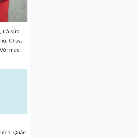
, trà sữa
 phú. Chưa
 Với mức
thích. Quán