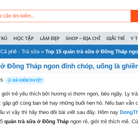
TRÚ
HỌC TẬP
LÀM ĐẸP
SHOP – ĐỊA CHỈ
GIẢI TRÍ
Y 
»
Cà phê - Trà sữa
»
Top 15 quán trà sữa ở Đồng Tháp ngo
 ở Đồng Tháp ngon đỉnh chóp, uống là ghiề
25
ĐÃ KIỂM DUYỆT
giới trẻ yêu thích bởi hương vị thơm ngon, béo ngậy. Ly tr
c gặp gỡ cùng bạn bè hay những buổi hẹn hò. Nếu bạn vẫn 
u vị vậy thì hãy theo dõi bài viết sau đây. Hôm nay
DongTh
15
quán trà sữa ở Đồng Tháp
ngon rẻ, giới trẻ thích mê. Cù