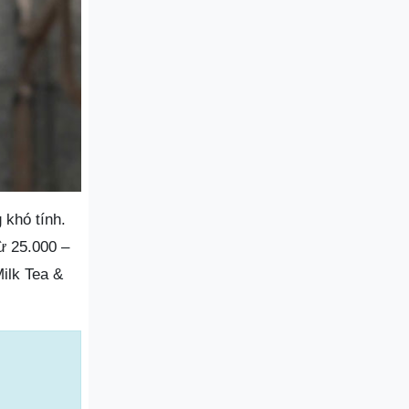
 khó tính.
ừ 25.000 –
ilk Tea &