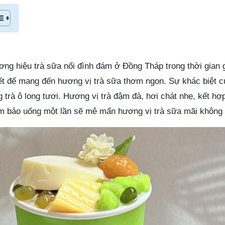
ng hiệu trà sữa nổi đình đám ở Đồng Tháp trong thời gian 
t để mang đến hương vị trà sữa thơm ngon. Sự khác biệt c
trà ô long tươi. Hương vị trà đậm đà, hơi chát nhẹ, kết hợ
m bảo uống một lần sẽ mê mẩn hương vị trà sữa mãi không