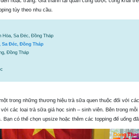
 đen hoặc trắng. Giá thành tại quán cũng được công khai tr
pping tùy theo nhu cầu.
n Hòa, Sa Đéc, Đồng Tháp
, Sa Đéc, Đồng Tháp
ng, Đồng Tháp
ec
một trong những thương hiệu trà sữa quen thuộc đối với các
với các loại trà sữa giá học sinh – sinh viên. Bên trong mỗi
n. Bạn có thể chọn upsize hoặc thêm các topping để uống đã