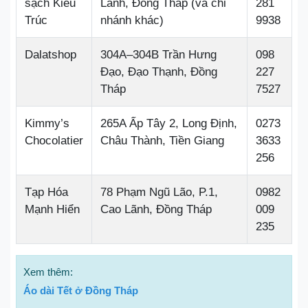
sạch Kiều
Lãnh, Đồng Tháp (và chi
281
Trúc
nhánh khác)
9938
Dalatshop
304A–304B Trần Hưng
098
Đạo, Đạo Thạnh, Đồng
227
Tháp
7527
Kimmy’s
265A Ấp Tây 2, Long Định,
0273
Chocolatier
Châu Thành, Tiền Giang
3633
256
Tạp Hóa
78 Phạm Ngũ Lão, P.1,
0982
Mạnh Hiển
Cao Lãnh, Đồng Tháp
009
235
Xem thêm:
Áo dài Tết ở Đồng Tháp