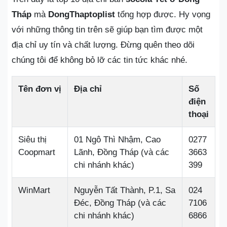
Tháp
mà
DongThaptoplist
tổng hợp được. Hy vọng
với những thông tin trên sẽ giúp bạn tìm được một
địa chỉ uy tín và chất lượng. Đừng quên theo dõi
chúng tôi để không bỏ lỡ các tin tức khác nhé.
Tên đơn vị
Địa chỉ
Số
điện
thoại
Siêu thị
01 Ngô Thì Nhậm, Cao
0277
Coopmart
Lãnh, Đồng Tháp (và các
3663
chi nhánh khác)
399
WinMart
Nguyễn Tất Thành, P.1, Sa
024
Đéc, Đồng Tháp (và các
7106
chi nhánh khác)
6866