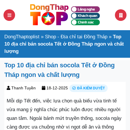
DongThaptoplist
»
Shop - Địa chỉ tại Đồng Tháp
»
Top
10 địa chỉ bán socola Tết ở Đồng Tháp ngon và chất
lượng
Top 10 địa chỉ bán socola Tết ở Đồng
Tháp ngon và chất lượng
Thanh Tuyền
18-12-2025
ĐÃ KIỂM DUYỆT
Mỗi dịp Tết đến, việc lựa chọn quà biếu vừa tinh tế
vừa mang ý nghĩa chúc phúc luôn được nhiều người
quan tâm. Ngoài bánh mứt truyền thống, socola ngày
càng được ưa chuộng nhờ vị ngọt dễ ăn và thông