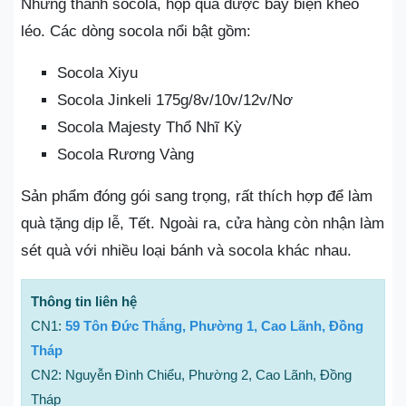
Những thanh socola, hộp quà được bày biện khéo
léo. Các dòng socola nổi bật gồm:
Socola Xiyu
Socola Jinkeli 175g/8v/10v/12v/Nơ
Socola Majesty Thổ Nhĩ Kỳ
Socola Rương Vàng
Sản phẩm đóng gói sang trọng, rất thích hợp để làm
quà tặng dịp lễ, Tết. Ngoài ra, cửa hàng còn nhận làm
sét quà với nhiều loại bánh và socola khác nhau.
Thông tin liên hệ
CN1:
59 Tôn Đức Thắng, Phường 1, Cao Lãnh, Đồng
Tháp
CN2: Nguyễn Đình Chiểu, Phường 2, Cao Lãnh, Đồng
Tháp