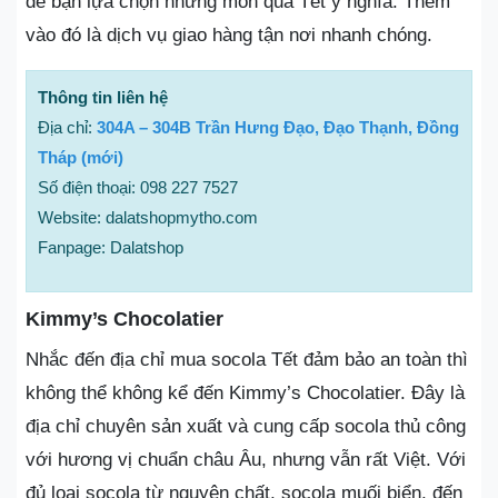
để bạn lựa chọn những món quà Tết ý nghĩa. Thêm
vào đó là dịch vụ giao hàng tận nơi nhanh chóng.
Thông tin liên hệ
Địa chỉ:
304A – 304B Trần Hưng Đạo, Đạo Thạnh, Đồng
Tháp (mới)
Số điện thoại: 098 227 7527
Website: dalatshopmytho.com
Fanpage: Dalatshop
Kimmy’s Chocolatier
Nhắc đến địa chỉ mua socola Tết đảm bảo an toàn thì
không thể không kể đến Kimmy’s Chocolatier. Đây là
địa chỉ chuyên sản xuất và cung cấp socola thủ công
với hương vị chuẩn châu Âu, nhưng vẫn rất Việt. Với
đủ loại socola từ nguyên chất, socola muối biển, đến