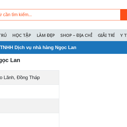
TRÚ
HỌC TẬP
LÀM ĐẸP
SHOP – ĐỊA CHỈ
GIẢI TRÍ
Y 
 TNHH Dịch vụ nhà hàng Ngọc Lan
gọc Lan
o Lãnh, Đồng Tháp