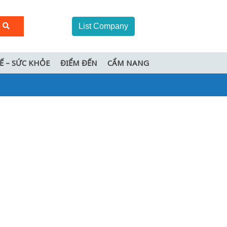
List Company
TẾ – SỨC KHỎE
ĐIỂM ĐẾN
CẨM NANG