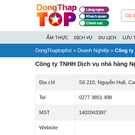
ẨM THỰC
DỊCH VỤ
DU LỊCH
LƯU 
DongThaptoplist
»
Doanh Nghiệp
»
Công ty
Công ty TNHH Dịch vụ nhà hàng N
Địa chỉ
Số 210, Nguyễn Huệ, Ca
Tel
0277 3851 498
MST
1402043397
Website