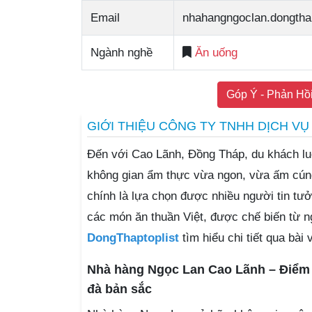
Email
nhahangngoclan.dongth
Ngành nghề
Ăn uống
Góp Ý - Phản Hồ
GIỚI THIỆU CÔNG TY TNHH DỊCH V
Đến với Cao Lãnh, Đồng Tháp, du khách l
không gian ẩm thực vừa ngon, vừa ấm cú
chính là lựa chọn được nhiều người tin tưở
các món ăn thuần Việt, được chế biến từ n
DongThaptoplist
tìm hiểu chi tiết qua bài 
Nhà hàng Ngọc Lan Cao Lãnh – Điểm 
đà bản sắc