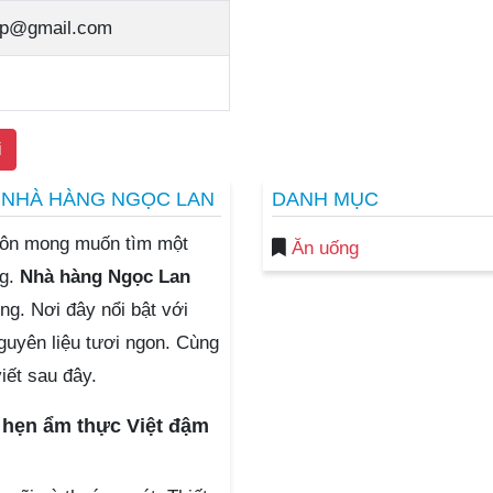
ap@gmail.com
i
Ụ NHÀ HÀNG NGỌC LAN
DANH MỤC
uôn mong muốn tìm một
Ăn uống
ng.
Nhà hàng Ngọc Lan
ng. Nơi đây nổi bật với
guyên liệu tươi ngon. Cùng
viết sau đây.
hẹn ẩm thực Việt đậm