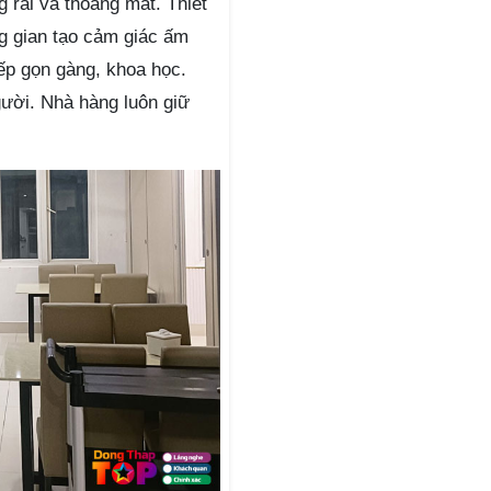
rãi và thoáng mát. Thiết
g gian tạo cảm giác ấm
ếp gọn gàng, khoa học.
ười. Nhà hàng luôn giữ